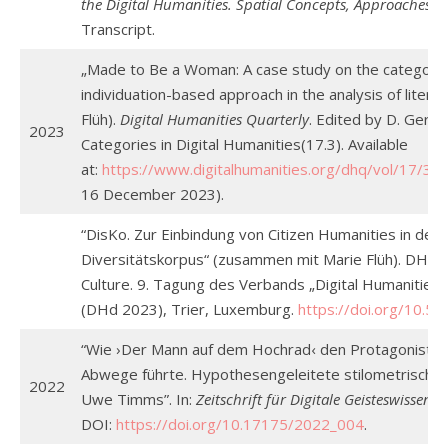
the Digital Humanities. Spatial Concepts, Approaches 
Transcript.
„Made to Be a Woman: A case study on the categoriza
individuation-based approach in the analysis of liter
Flüh).
Digital Humanities Quarterly
. Edited by D. Gersto
2023
Categories in Digital Humanities(17.3). Available
at:
https://www.digitalhumanities.org/dhq/vol/17/3
16 December 2023).
“DisKo. Zur Einbindung von Citizen Humanities in den
Diversitätskorpus“ (zusammen mit Marie Flüh). DHd
Culture. 9. Tagung des Verbands „Digital Humanities
(DHd 2023), Trier, Luxemburg.
https://doi.org/10.
“Wie ›Der Mann auf dem Hochrad‹ den Protagonisten
Abwege führte. Hypothesengeleitete stilometrisch
2022
Uwe Timms”. In:
Zeitschrift für Digitale Geisteswissens
DOI:
https://doi.org/10.17175/2022_004
.