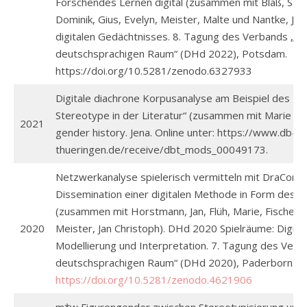
Forschendes Lernen digital (zusammen mit Bläß, Sandr
Dominik, Gius, Evelyn, Meister, Malte und Nantke, Jul
digitalen Gedächtnisses. 8. Tagung des Verbands „Dig
deutschsprachigen Raum“ (DHd 2022), Potsdam.
https://doi.org/10.5281/zenodo.6327933
Digitale diachrone Korpusanalyse am Beispiel des P
Stereotype in der Literatur“ (zusammen mit Marie Flüh)
2021
gender history. Jena. Online unter: https://www.db-
thueringen.de/receive/dbt_mods_00049173.
Netzwerkanalyse spielerisch vermitteln mit DraCor un
Dissemination einer digitalen Methode in Form des K
(zusammen mit Horstmann, Jan, Flüh, Marie, Fischer, F
2020
Meister, Jan Christoph). DHd 2020 Spielräume: Digita
Modellierung und Interpretation. 7. Tagung des Verba
deutschsprachigen Raum“ (DHd 2020), Paderborn.
https://doi.org/10.5281/zenodo.4621906