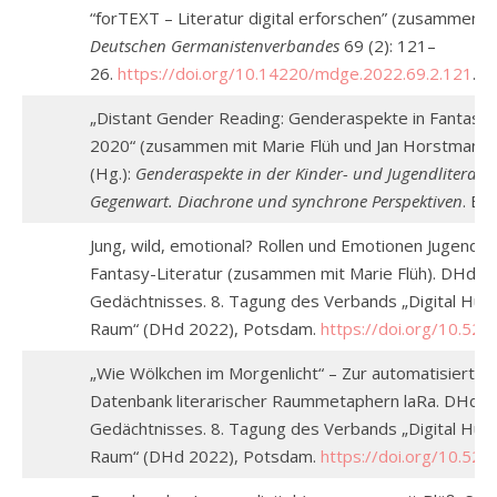
“forTEXT – Literatur digital erforschen” (zusammen Ev
Deutschen Germanistenverbandes
69 (2): 121–
26.
https://doi.org/10.14220/mdge.2022.69.2.121
.
„Distant Gender Reading: Genderaspekte in Fantasy
2020“ (zusammen mit Marie Flüh und Jan Horstmann), 
(Hg.):
Genderaspekte in der Kinder- und Jugendliteratur
Gegenwart. Diachrone und synchrone Perspektiven
. Be
Jung, wild, emotional? Rollen und Emotionen Jugendlic
Fantasy-Literatur (zusammen mit Marie Flüh). DHd 20
Gedächtnisses. 8. Tagung des Verbands „Digital Hum
Raum“ (DHd 2022), Potsdam.
https://doi.org/10.52
„Wie Wölkchen im Morgenlicht“ – Zur automatisierte
Datenbank literarischer Raummetaphern laRa. DHd 20
Gedächtnisses. 8. Tagung des Verbands „Digital Hum
Raum“ (DHd 2022), Potsdam.
https://doi.org/10.52