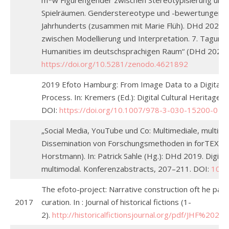
m*w Figurengender zwischen Stereotypisierung und l
Spielräumen. Genderstereotype und -bewertungen in 
Jahrhunderts (zusammen mit Marie Flüh). DHd 2020 Sp
zwischen Modellierung und Interpretation. 7. Tagung 
Humanities im deutschsprachigen Raum“ (DHd 2020)
https://doi.org/10.5281/zenodo.4621892
2019 Efoto Hamburg: From Image Data to a Digitally
Process. In: Kremers (Ed.): Digital Cultural Heritage.
DOI:
https://doi.org/10.1007/978-3-030-15200-0
„Social Media, YouTube und Co: Multimediale, multimo
Dissemination von Forschungsmethoden in forTEXT“
Horstmann). In: Patrick Sahle (Hg.): DHd 2019. Digita
multimodal. Konferenzabstracts, 207–211. DOI:
10.5
The efoto-project: Narrative construction oft he pa
2017
curation. In : Journal of historical fictions (1-
2).
http://historicalfictionsjournal.org/pdf/JHF%2020