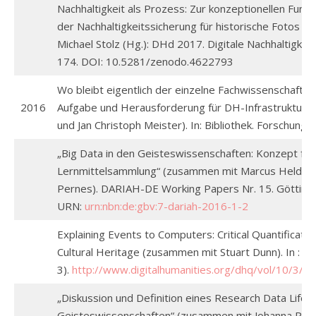
Nachhaltigkeit als Prozess: Zur konzeptionellen Funkti
der Nachhaltigkeitssicherung für historische Fotos i
Michael Stolz (Hg.): DHd 2017. Digitale Nachhaltigkei
174. DOI: 10.5281/zenodo.4622793
Wo bleibt eigentlich der einzelne Fachwissenschaftle
2016
Aufgabe und Herausforderung für DH-Infrastrukture
und Jan Christoph Meister). In: Bibliothek. Forschung u
„Big Data in den Geisteswissenschaften: Konzept für
Lernmittelsammlung“ (zusammen mit Marcus Held, Cla
Pernes). DARIAH-DE Working Papers Nr. 15. Götting
URN:
urn:nbn:de:gbv:7-dariah-2016-1-2
Explaining Events to Computers: Critical Quantification
Cultural Heritage (zusammen mit Stuart Dunn). In : Di
3).
http://www.digitalhumanities.org/dhq/vol/10/3/
„Diskussion und Definition eines Research Data LifeCyc
Geisteswissenschaften“ (zusammen mit Johanna Puhl,