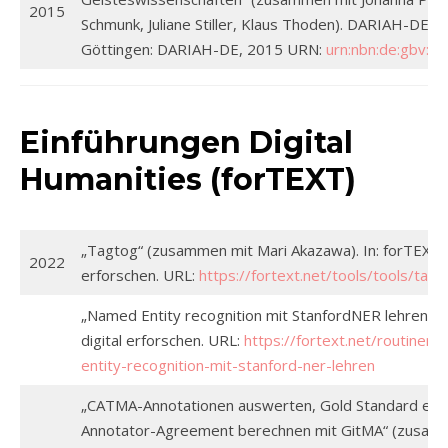
2015
Schmunk, Juliane Stiller, Klaus Thoden). DARIAH-DE W
Göttingen: DARIAH-DE, 2015 URN:
urn:nbn:de:gbv:7
Einführungen Digital
Humanities (forTEXT)
„Tagtog“ (zusammen mit Mari Akazawa). In: forTEXT. L
2022
erforschen. URL:
https://fortext.net/tools/tools/tagt
„Named Entity recognition mit StanfordNER lehren“. In
digital erforschen. URL:
https://fortext.net/routinen
entity-recognition-mit-stanford-ner-lehren
„CATMA-Annotationen auswerten, Gold Standard erste
Annotator-Agreement berechnen mit GitMA“ (zusamm