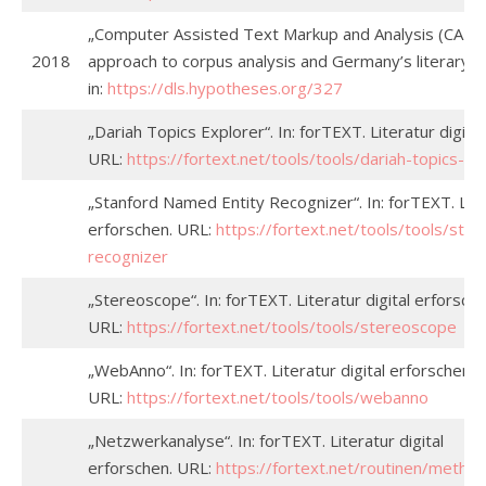
„Computer Assisted Text Markup and Analysis (CATM
2018
approach to corpus analysis and Germany’s literary s
in:
https://dls.hypotheses.org/327
„Dariah Topics Explorer“. In: forTEXT. Literatur digita
URL:
https://fortext.net/tools/tools/dariah-topics-ex
„Stanford Named Entity Recognizer“. In: forTEXT. Liter
erforschen. URL:
https://fortext.net/tools/tools/sta
recognizer
„Stereoscope“. In: forTEXT. Literatur digital erforsche
URL:
https://fortext.net/tools/tools/stereoscope
„WebAnno“. In: forTEXT. Literatur digital erforschen.
URL:
https://fortext.net/tools/tools/webanno
„Netzwerkanalyse“. In: forTEXT. Literatur digital
erforschen. URL:
https://fortext.net/routinen/meth